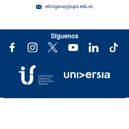
elliviganay@ups.edu.ec
Síguenos